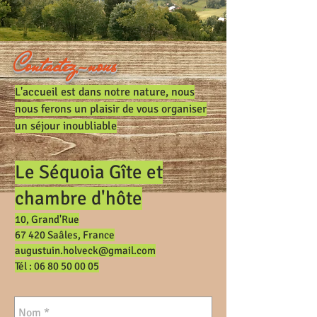
Contactez-nous
L'accueil est dans notre nature, nous
nous ferons un plaisir de vous organiser
un séjour inoubliable
Le Séquoia Gîte et
chambre d'hôte
10, Grand'Rue
67 420 Saâles, France
augustuin.holveck@gmail.com
Tél :
06 80 50 00 05