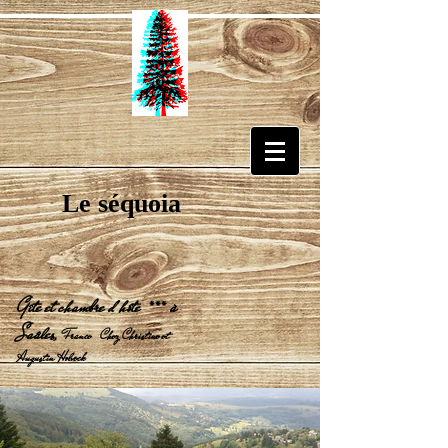
Le séquoia
Gîte et chambre d'hôte *** à
Saâles,
France Chez Christine et
Augustin Holveck