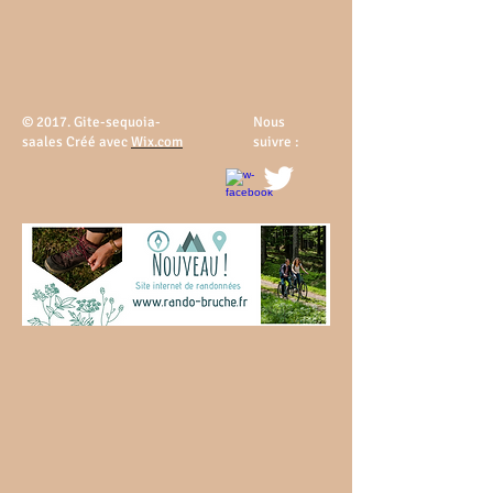
© 20
17. Gite-sequoia-
Nous
saales Créé avec
Wix.com
suivre :